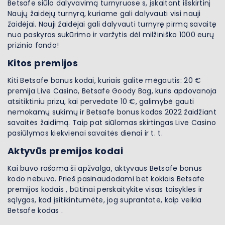
Betsafe siūlo dalyvavimą turnyruose s, įskaitant išskirtinį
Naujų žaidėjų turnyrą, kuriame gali dalyvauti visi nauji
žaidėjai. Nauji žaidėjai gali dalyvauti turnyrę pirmą savaitę
nuo paskyros sukūrimo ir varžytis dėl milžiniško 1000 eurų
prizinio fondo!
Kitos premijos
Kiti Betsafe bonus kodai, kuriais galite mėgautis: 20 €
premija Live Casino, Betsafe Goody Bag, kuris apdovanoja
atsitiktiniu prizu, kai pervedate 10 €, galimybė gauti
nemokamų sukimų ir Betsafe bonus kodas 2022 žaidžiant
savaitės žaidimą. Taip pat siūlomas skirtingas Live Casino
pasiūlymas kiekvienai savaitės dienai ir t. t.
Aktyvūs premijos kodai
Kai buvo rašoma ši apžvalga, aktyvaus Betsafe bonus
kodo nebuvo. Prieš pasinaudodami bet kokiais Betsafe
premijos kodais , būtinai perskaitykite visas taisykles ir
sąlygas, kad įsitikintumėte, jog suprantate, kaip veikia
Betsafe kodas .