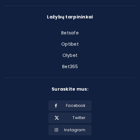
Lažybų tarpininkai
Betsafe
Optibet
Olybet
Bet365
Suraskite mus:
Facebook
Twitter
Instagram