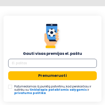
Gauti visas premijas el. paštu
Pažymėdamas šį punktą patvirtinu, kad perskaičiau ir
sutinku su
tinklalapio pateiktomis salygomis
ir
privatumo politika
.