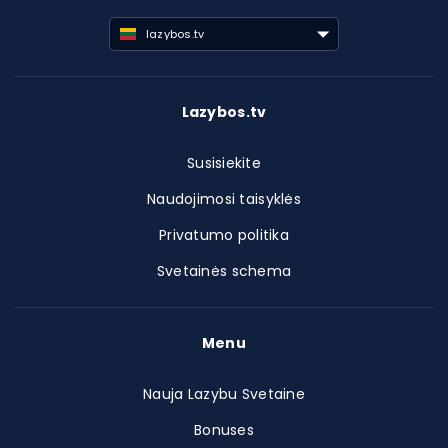
lazybos.tv
Lazybos.tv
Susisiekite
Naudojimosi taisyklės
Privatumo politika
Svetainės schema
Menu
Nauja Lazybu Svetaine
Bonuses