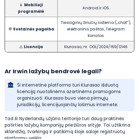
📱
Mobilioji
Android ir iOS
programėlė
Tiesioginių žinučių sistema („chat“),
💬
Svetainės pagalba
elektroninis paštas, Telegram
kanalas
⚠️
Licencija
Kiurasao, nr. OGL/2024/169/0146
Ar Irwin lažybų bendrovė legali?
Ši internetinė platforma turi Kiurasao išduotą
licenciją nuotolinėms azartinėms pramogoms
organizuoti. Kiurasao buvo viena pirmųjų
jurisdikcijų, licencijuojančių lošimus internete.
Tad ši Nyderlandų užjūrio teritorija turi daug praktinės
patirties lažybų kompanijų priežiūros srityje. Tai užtikrina
sklandžią, tvarkingą ir patikimą šioje saloje registruotų
platformų veiklą.