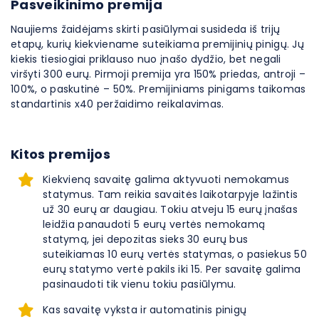
Pasveikinimo premija
Naujiems žaidėjams skirti pasiūlymai susideda iš trijų
etapų, kurių kiekviename suteikiama premijinių pinigų. Jų
kiekis tiesiogiai priklauso nuo įnašo dydžio, bet negali
viršyti 300 eurų. Pirmoji premija yra 150% priedas, antroji –
100%, o paskutinė – 50%. Premijiniams pinigams taikomas
standartinis x40 peržaidimo reikalavimas.
Kitos premijos
Kiekvieną savaitę galima aktyvuoti nemokamus
statymus. Tam reikia savaitės laikotarpyje lažintis
už 30 eurų ar daugiau. Tokiu atveju 15 eurų įnašas
leidžia panaudoti 5 eurų vertės nemokamą
statymą, jei depozitas sieks 30 eurų bus
suteikiamas 10 eurų vertės statymas, o pasiekus 50
eurų statymo vertė pakils iki 15. Per savaitę galima
pasinaudoti tik vienu tokiu pasiūlymu.
Kas savaitę vyksta ir automatinis pinigų