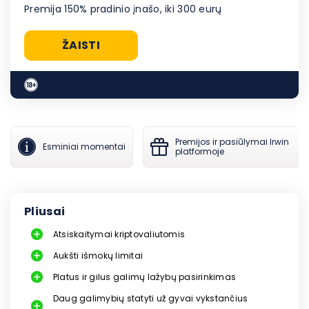
Premija 150% pradinio įnašo, iki 300 eurų
ŽAISTI
Premijos ir pasiūlymai Irwin
Esminiai momentai
platformoje
Pliusai
Atsiskaitymai kriptovaliutomis
Aukšti išmokų limitai
Platus ir gilus galimų lažybų pasirinkimas
Daug galimybių statyti už gyvai vykstančius