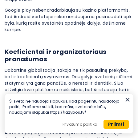
Google play nebendradarbiauja su kazino platformomis,
tad Android vartotojai rekomenduojama pasinaudoti apk
byla, kurią rasite svetainės apatinėje dalyje, dešiniame
kampe.
Koeficientai ir organizatoriaus
pranašumas
Dabartinė globalizacija įtakoja ne tik pasaulinę prekybą,
bet ir koeficientų svyravimus. Daugelyje svetainių siūlomi
statymai yra gana panašūs, o neretai ir identiški. Šiuo
atžvilgiu Irwin platforma neišsiskiria, bet ši situacija turi ir
svarbų pranašumą. Įvairių statymų žirklių išvengimas
Ši svetainė naudoja slapukus, kad pagerintų naudotojo
leidžia sumažinti lažybų bendrovės pranašumą.
patirtį. Prašome sutikti, kad mūsų svetainėje būtų
naudojami slapukai https://lazybos.tv/
Apžvalgos rašymo momentu statymams už NBA
rungtynes buvo taikomas 3,7% marža. Už gyvai vykstantį
Priimti
Privatumo politika
teniso ATP serijos susitikimą buvo galima statyti esant
4,18% lažybų organizatoriaus pranašumui. Žinoma, jei