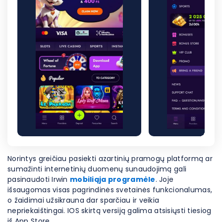
Norintys greičiau pasiekti azartinių pramogų platformą ar
sumažinti internetinių duomenų sunaudojimą gali
pasinaudoti Irwin
mobiliąja programėle
. Joje
išsaugomas visas pagrindinės svetainės funkcionalumas,
o žaidimai užsikrauna dar sparčiau ir veikia
nepriekaištingai. IOS skirtą versiją galima atsisiųsti tiesiog
iš App Store.