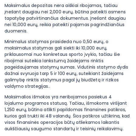
Maksimalus depozitas nėra aiškiai ribojamas, tačiau
įnešant daugiau nei 2,000 eurų, būtina pateikti asmens
tapatybę patvirtinančius dokumentus. Įnešant daugiau
nei 10,000 eurų, reikia pateikti pajamas pagrindžiančius
duomenis.
Minimalus statymas prasideda nuo 0,50 eurų, o
maksimalus statymas gali siekti iki 10,000 eurų,
priklausomai nuo konkretaus sporto įvykio, tačiau šie
ribojimai suteikia lankstumą žaidėjams rinktis
pageidaujamas statymų sumas. Vidutinis statymo dydis
dažnai svyruoja tarp 5 ir 100 eurų, suteikiant žaidėjams
galimybę rinktis statymus pagal jų biudžetą ir rizikos
valdymo strategijas..
Maksimalios išmokos yra neribojamos pasiekus 4
lojalumo programos statusą. Tačiau, išmokoms viršijant
1,250 eurų, būtina atlikti papildomas finansines patikras,
kurios gali trukti iki 48 valandų. Šios patikros užtikrina, kad
visos finansinės operacijos būtų atliekamos laikantis
aukščiausių saugumo standartų ir teisinių reikalavimų.