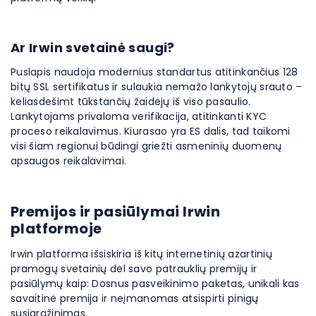
Ar Irwin svetainė saugi?
Puslapis naudoja modernius standartus atitinkančius 128
bitų SSL sertifikatus ir sulaukia nemažo lankytojų srauto –
keliasdešimt tūkstančių žaidėjų iš viso pasaulio.
Lankytojams privaloma verifikacija, atitinkanti KYC
proceso reikalavimus. Kiurasao yra ES dalis, tad taikomi
visi šiam regionui būdingi griežti asmeninių duomenų
apsaugos reikalavimai.
Premijos ir pasiūlymai Irwin
platformoje
Irwin platforma išsiskiria iš kitų internetinių azartinių
pramogų svetainių dėl savo patrauklių premijų ir
pasiūlymų kaip: Dosnus pasveikinimo paketas, unikali kas
savaitinė premija ir neįmanomas atsispirti pinigų
susigrąžinimas.