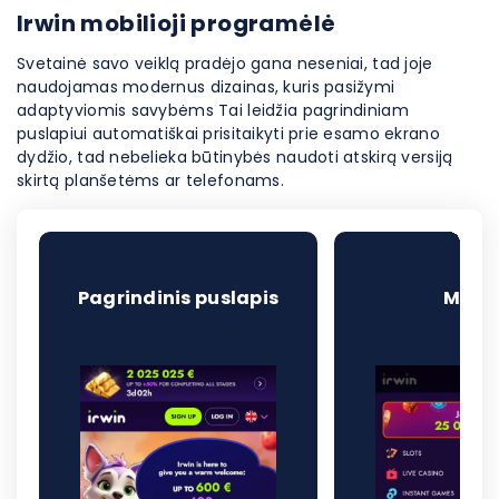
Irwin mobilioji programėlė
Svetainė savo veiklą pradėjo gana neseniai, tad joje
naudojamas modernus dizainas, kuris pasižymi
adaptyviomis savybėms Tai leidžia pagrindiniam
puslapiui automatiškai prisitaikyti prie esamo ekrano
dydžio, tad nebelieka būtinybės naudoti atskirą versiją
skirtą planšetėms ar telefonams.
Pagrindinis puslapis
Meni