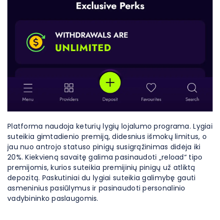
Platforma naudoja keturių lygių lojalumo programa. Lygiai
suteikia gimtadienio premiją, didesnius išmokų limitus, o
jau nuo antrojo statuso pinigų susigrąžinimas didėja iki
20%. Kiekvieną savaitę galima pasinaudoti „reload“ tipo
premijomis, kurios suteikia premijinių pinigų už atliktą
depozitą. Paskutiniai du lygiai suteikia galimybę gauti
asmeninius pasiūlymus ir pasinaudoti personalinio
vadybininko paslaugomis.