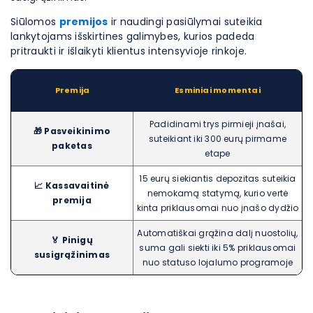
Siūlomos
premijos
ir naudingi pasiūlymai suteikia
lankytojams išskirtines galimybes, kurios padeda
pritraukti ir išlaikyti klientus intensyvioje rinkoje.
Premija
Esminiai momentai
Padidinami trys pirmieji įnašai,
🎁 Pasveikinimo
suteikiant iki 300 eurų pirmame
paketas
etape
15 eurų siekiantis depozitas suteikia
📈 Kassavaitinė
nemokamą statymą, kurio vertė
premija
kinta priklausomai nuo įnašo dydžio
Automatiškai grąžina dalį nuostolių,
🏅 Pinigų
suma gali siekti iki 5% priklausomai
susigrąžinimas
nuo statuso lojalumo programoje