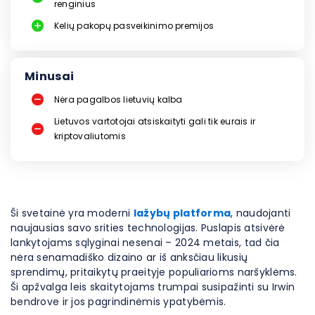
renginius
Kelių pakopų pasveikinimo premijos
Minusai
Nėra pagalbos lietuvių kalba
Lietuvos vartotojai atsiskaityti gali tik eurais ir
kriptovaliutomis
Ši svetainė yra moderni
lažybų platforma
, naudojanti
naujausias savo srities technologijas. Puslapis atsivėrė
lankytojams sąlyginai nesenai – 2024 metais, tad čia
nėra senamadiško dizaino ar iš anksčiau likusių
sprendimų, pritaikytų praeityje populiarioms naršyklėms.
Ši apžvalga leis skaitytojams trumpai susipažinti su Irwin
bendrove ir jos pagrindinėmis ypatybėmis.