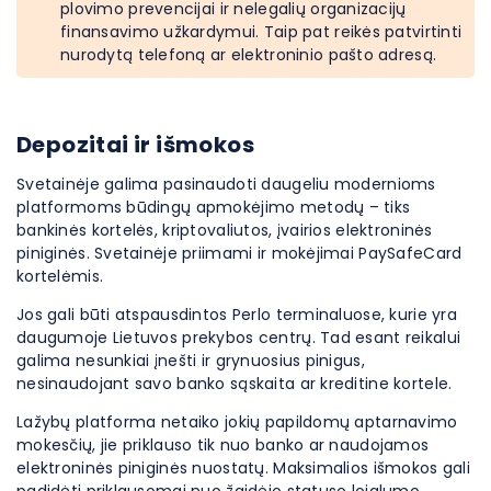
plovimo prevencijai ir nelegalių organizacijų
finansavimo užkardymui. Taip pat reikės patvirtinti
nurodytą telefoną ar elektroninio pašto adresą.
Depozitai ir išmokos
Svetainėje galima pasinaudoti daugeliu modernioms
platformoms būdingų apmokėjimo metodų – tiks
bankinės kortelės, kriptovaliutos, įvairios elektroninės
piniginės. Svetainėje priimami ir mokėjimai PaySafeCard
kortelėmis.
Jos gali būti atspausdintos Perlo terminaluose, kurie yra
daugumoje Lietuvos prekybos centrų. Tad esant reikalui
galima nesunkiai įnešti ir grynuosius pinigus,
nesinaudojant savo banko sąskaita ar kreditine kortele.
Lažybų platforma netaiko jokių papildomų aptarnavimo
mokesčių, jie priklauso tik nuo banko ar naudojamos
elektroninės piniginės nuostatų. Maksimalios išmokos gali
padidėti priklausomai nuo žaidėjo statuso lojalumo