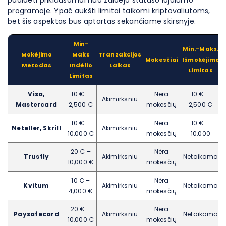
programoje. Ypač aukšti limitai taikomi kriptovaliutoms,
bet šis aspektas bus aptartas sekančiame skirsnyje.
Min-
Min.-Maks.
Mokėjimo
Maks
Tranzakcijos
Mokesčiai
Išmokėjimo
Metodas
Indėlio
Laikas
Limitas
Limitas
Visa,
10 € –
Nėra
10 € –
Akimirksniu
Mastercard
2,500 €
mokesčių
2,500 €
10 € –
Nėra
10 € –
Neteller, Skrill
Akimirksniu
10,000 €
mokesčių
10,000
20 € –
Nėra
Trustly
Akimirksniu
Netaikoma
10,000 €
mokesčių
10 € –
Nėra
Kvitum
Akimirksniu
Netaikoma
4,000 €
mokesčių
20 € –
Nėra
Paysafecard
Akimirksniu
Netaikoma
10,000 €
mokesčių