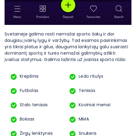
Svetainėje galima rasti nemažai sporto šakų ir dar
daugiau įvairių lygų ir varžybų. Tad esamas pasirinkimas
yra tikrai platus ir gilus, dauguma lankytojų galu susirasti
dominantį sportą ir turės nemažai galimybių atlikti
įvairius statymus. Galima lažintis už įvairias sporto rūšis:
Krepšinis
Ledo ritulys
Futbolas
Tenisas
Stalo tenisas
Koviniai menai
Boksas
MMA
Žirgų lenktynės
Snukeris