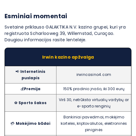
Esminiai momentai
Svetainė priklauso GALAKTIKA N.V. kazino grupei, kuri yra
registruota Scharlooweg 39, Willemstad, Curaçao.
Daugiau informacijos rasite lentelėje.
Irwin kazino apžvalga
📢
Internetinis
irwincasino4.com
puslapis
💰
Premija
150% pradinio įnašo, iki 300 eurų
Virš 30, netrūksta virtualių varžybų ar
⚽️
Sporto šakos
e-sporto renginių
Bankiniai pavedimai, mokėjimo
💳
Mokėjimo būdai
kortelės, kriptovaliutos, elektroninės
piniginės