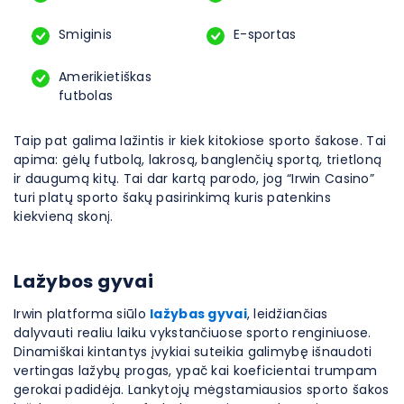
Smiginis
E-sportas
Amerikietiškas
futbolas
Taip pat galima lažintis ir kiek kitokiose sporto šakose. Tai
apima: gėlų futbolą, lakrosą, banglenčių sportą, trietloną
ir daugumą kitų. Tai dar kartą parodo, jog “Irwin Casino”
turi platų sporto šakų pasirinkimą kuris patenkins
kiekvieną skonį.
Lažybos gyvai
Irwin platforma siūlo
lažybas gyvai
, leidžiančias
dalyvauti realiu laiku vykstančiuose sporto renginiuose.
Dinamiškai kintantys įvykiai suteikia galimybę išnaudoti
vertingas lažybų progas, ypač kai koeficientai trumpam
gerokai padidėja. Lankytojų mėgstamiausios sporto šakos