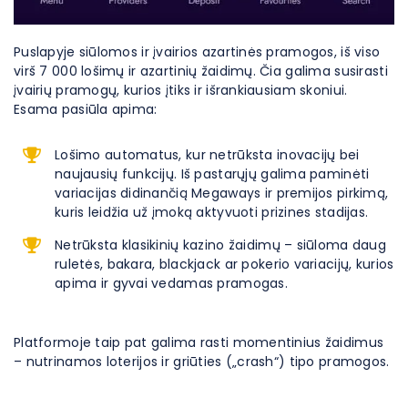
Puslapyje siūlomos ir įvairios azartinės pramogos, iš viso
virš 7 000 lošimų ir azartinių žaidimų. Čia galima susirasti
įvairių pramogų, kurios įtiks ir išrankiausiam skoniui.
Esama pasiūla apima:
Lošimo automatus, kur netrūksta inovacijų bei
naujausių funkcijų. Iš pastarųjų galima paminėti
variacijas didinančią Megaways ir premijos pirkimą,
kuris leidžia už įmoką aktyvuoti prizines stadijas.
Netrūksta klasikinių kazino žaidimų – siūloma daug
ruletės, bakara, blackjack ar pokerio variacijų, kurios
apima ir gyvai vedamas pramogas.
Platformoje taip pat galima rasti momentinius žaidimus
– nutrinamos loterijos ir griūties („crash“) tipo pramogos.