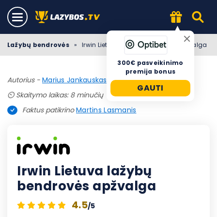
Lažybų bendrovės
»
Irwin Lietuva lažybų bendrovės apžvalga
300€ pasveikinimo
premija bonus
Autorius -
Marius Jankauskas
|
Atnaujinta 2 liepos, 2025
GAUTI
⏲️ Skaitymo laikas: 8 minučių
Faktus patikrino
Martins Lasmanis
Irwin Lietuva lažybų
bendrovės apžvalga
4.5
/5