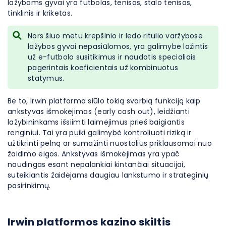
lažyboms gyvai yra futbolas, tenisas, stalo tenisas,
tinklinis ir kriketas.
Nors šiuo metu krepšinio ir ledo ritulio varžybose
lažybos gyvai nepasiūlomos, yra galimybė lažintis
už e-futbolo susitikimus ir naudotis specialiais
pagerintais koeficientais už kombinuotus
statymus.
Be to, Irwin platforma siūlo tokią svarbią funkciją kaip
ankstyvas išmokėjimas (early cash out), leidžianti
lažybininkams išsiimti laimėjimus prieš baigiantis
renginiui. Tai yra puiki galimybė kontroliuoti riziką ir
užtikrinti pelną ar sumažinti nuostolius priklausomai nuo
žaidimo eigos. Ankstyvas išmokėjimas yra ypač
naudingas esant nepalankiai kintančiai situacijai,
suteikiantis žaidėjams daugiau lankstumo ir strateginių
pasirinkimų.
Irwin platformos kazino skiltis