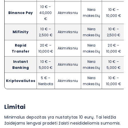
10 € –
Nėra
10 € –
Binance Pay
40,000
Akimirksniu
mokesčių
10,000 €
€
10 € –
Nėra
10 € –
MiFinity
Akimirksniu
2,500 €
mokesčių
2,500 €
Rapid
20 € –
Nėra
20 € –
Akimirksniu
Transfer
10,000 €
mokesčių
10,000 €
Instant
10 € –
Nėra
10 € –
Akimirksniu
Banking
5,000 €
mokesčių
5,000 €
5 € –
Nėra
10 € –
Kriptovaliutos
Akimirksniu
Neribota
mokesčių
10,000 €
Limitai
Minimalus depozitas yra nustatytas 10 eurų. Tai leidžia
žaidėjams lengvai pradėti žaisti nesidideliomis sumomis.