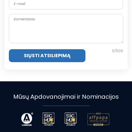
0
/500
Mūsų Apdovanojimai ir Nominacijos