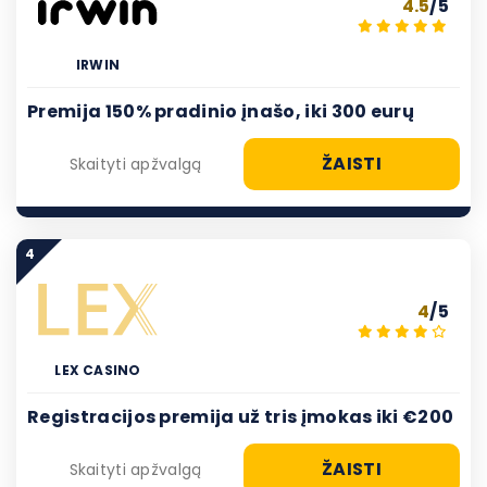
4.5
/5
IRWIN
Premija 150% pradinio įnašo, iki 300 eurų
ŽAISTI
Skaityti apžvalgą
4
4
/5
LEX CASINO
Registracijos premija už tris įmokas iki €200
ŽAISTI
Skaityti apžvalgą