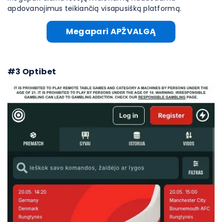
apdovanojimus teikiančią visapusišką platformą.
Megapari APŽVALGĄ
#3 Optibet