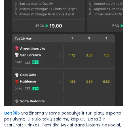
Bet365
yra žinoma visame pasaulyje ir turi platų esporto
pasiūlymą. Ji siūlo tokių žaidimų kaip CS, Dota 2 ir
StarCraft II rinkas. Tam tikri įvykiai transliuojami tiesiogiai,