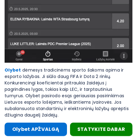
Olybet
dėmesys tradicinėms sporto šakoms apima ir
esporto lažybas. Ji siūlo daug FIFA ir Dota 2 rinkų.
Konkurencingi koeficientai pritraukia žaidėjus į
pagrindines lygas, tokias kaip LEC, ir tarptautinius
turnyrus. Olybet pasirodo esąs geriausias pasirinkimas
Lietuvos esporto lošėjams, ieškantiems įvairovės. Jos
subalansuota standartinių ir elektroninių lažybų aprėptis
džiugina daugelį žaidėjų.
Olybet APŽVALGĄ
STATYKITE DABAR