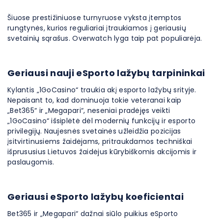
Šiuose prestižiniuose turnyruose vyksta įtemptos
rungtynės, kurios reguliariai įtraukiamos į geriausių
svetainių sąrašus. Overwatch lyga taip pat populiarėja.
Geriausi nauji eSporto lažybų tarpininkai
Kylantis „1GoCasino“ traukia akį esporto lažybų srityje.
Nepaisant to, kad dominuoja tokie veteranai kaip
„Bet365“ ir „Megapari“, neseniai pradėjęs veikti
„1GoCasino“ išsiplėtė dėl modernių funkcijų ir esporto
privilegijų. Naujesnės svetainės užleidžia pozicijas
įsitvirtinusiems žaidėjams, pritraukdamos techniškai
išprususius Lietuvos žaidėjus kūrybiškomis akcijomis ir
paslaugomis.
Geriausi eSporto lažybų koeficientai
Bet365 ir „Megapari“ dažnai siūlo puikius eSporto