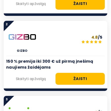
ŽAISTI
Skaityti apžvalgą
2
4.8
/5
GIZBO
150 % premija iki 300 € už pirmą įnešimą
naujiems žaidėjams
ŽAISTI
Skaityti apžvalgą
3