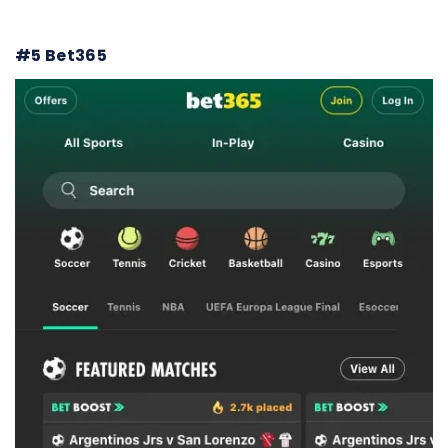
#5 Bet365