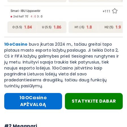
1GoCasino
buvo įkurtas 2024 m., tačiau greitai tapo
plataus masto esporto lažybų paslauga. Ji teikia Dota 2,
CS ir FIFA lažybų galimybes prieš tiesiogines rungtynes ir
jų metu. Intuityvi sąsaja traukia tiek patyrusius, tiek
naujus esporto lošėjus. 1GoCasino įsitvirtino kaip
pagrindinė Lietuvos lošėjų vieta dėl savo
pradedantiesiems draugiškų, tačiau daug funkcijų
turinčių pasiūlymų.
1GOCasino
STATYKITE DABAR
APŽVALGĄ
#2 Megapari