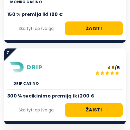
MONRO CASINO
150 % premija iki 100 €
ŽAISTI
Skaityti apžvalgą
7
4.5
/5
DRIP CASINO
300 % sveikinimo premiją iki 200 €
ŽAISTI
Skaityti apžvalgą