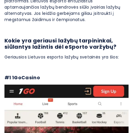
platformas. Lietuvos eSporto entuziastus
aptarnaujančios lažybų bendrovės siūlo įvairias lažybų
alternatyvas. Jos leidžia gerbėjams giliau įsitraukti į
mėgstamus žaidimus ir čempionatus.
Kokie yra geriausi lažybų tarpininkai,
siūlantys lažintis dėl eSporto varžybų?
Geriausios Lietuvos esporto lažybų svetainės yra šios:
#1 1GoCasino