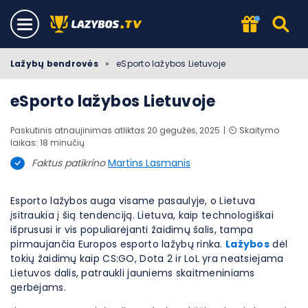
Lažybų bendrovės
»
eSporto lažybos Lietuvoje
eSporto lažybos Lietuvoje
Paskutinis atnaujinimas atliktas 20 gegužės, 2025
⏲️ Skaitymo
laikas: 18 minučių
Faktus patikrino
Martins Lasmanis
Esporto lažybos auga visame pasaulyje, o Lietuva
įsitraukia į šią tendenciją. Lietuva, kaip technologiškai
išprususi ir vis populiarėjanti žaidimų šalis, tampa
pirmaujančia Europos esporto lažybų rinka.
Lažybos
dėl
tokių žaidimų kaip CS:GO, Dota 2 ir LoL yra neatsiejama
Lietuvos dalis, patraukli jauniems skaitmeniniams
gerbėjams.