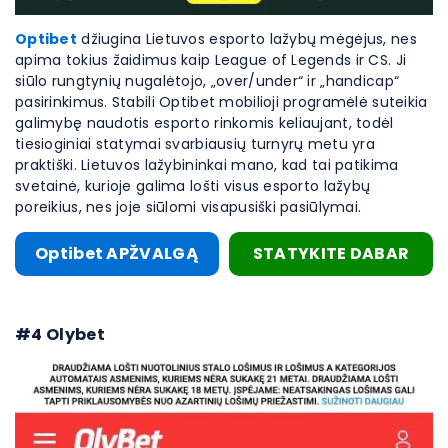
Optibet
džiugina Lietuvos esporto lažybų mėgėjus, nes
apima tokius žaidimus kaip League of Legends ir CS. Ji
siūlo rungtynių nugalėtojo, „over/under“ ir „handicap“
pasirinkimus. Stabili Optibet mobilioji programėlė suteikia
galimybę naudotis esporto rinkomis keliaujant, todėl
tiesioginiai statymai svarbiausių turnyrų metu yra
praktiški. Lietuvos lažybininkai mano, kad tai patikima
svetainė, kurioje galima lošti visus esporto lažybų
poreikius, nes joje siūlomi visapusiški pasiūlymai.
Optibet APŽVALGĄ
STATYKITE DABAR
#4 Olybet