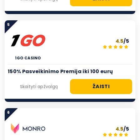
5
4.5
/5
1GO CASINO
150% Pasveikinimo Premija iki 100 eurų
ŽAISTI
Skaityti apžvalgą
6
4.5
/5