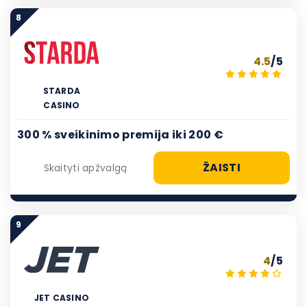
8
4.5
/5
STARDA
CASINO
300 % sveikinimo premija iki 200 €
ŽAISTI
Skaityti apžvalgą
9
4
/5
JET CASINO