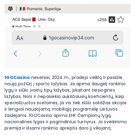
1GOCasino
neseniai, 2024 m., pradėjo veiklą ir pasiūlė
naują požiūrį į sporto lažybas. Jis apima daugelį rankinio
lygų ir siūlo įvairių tipų lažybas, įskaitant tiesiogines
lažybas. Nors ir nepasiekia aukščiausių koeficientų, kaip
specializuotos svetainės, jis vis tiek siūlo solidžias akcijas
ir lengvai naudojamą mobiliąją programėlę Lietuvos
žaidėjams. 1GOCasino apima EHF Čempionų lygą,
nacionalines lygas ir pagrindinius turnyrus. Jo sveikinimo
premija ir išsami rankinio aprėptis daro jį viliojantį.