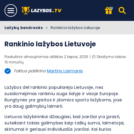
Lažybų bendrovės
»
Rankinio lažybos Lietuvoje
Rankinio lažybos Lietuvoje
Paskutinis atnaujinimas atliktas 2 liepos, 2025
⏲️ Skaitymo laikas:
13 minučių
Faktus patikrino
Martins Lasmanis
Lažybos dėl rankinio populiarėja Lietuvoje, nes
susidomėjimas rankiniu auga šalyje ir visoje Europoje.
Rungtynės yra greitos ir įdomios sporto lažyboms, jose
yra daug galimybių laimėti.
Lietuvos lažybininkai džiaugiasi, kad įvarčiai yra įprasti,
suteikiant tokias galimybes kaip taškų suma, laimėtojai,
skirtumai ir geriausi individualūs įvarčiai. Kai kurios