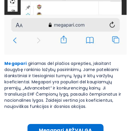
Megapari
giriamas dėl plačios aprėpties, įskaitant
daugybę rankinio lažybų pasirinkimų. Jame pateikiami
išankstiniai ir tiesioginiai turnyrų, lygų ir kitų varžybų
koeficientai. Megapari yra populiari dėl kaupiamųjų
premijų, „Advancebet“ ir konkurencingų kainų. Ji
transliuoja EHF Čempionų lygą, pasaulio čempionatus ir
nacionalines lygas. Žaidėjai vertina jos koeficientus,
naujoviškas funkcijas ir dosnias akcijas.
Megapari APŽVALGĄ