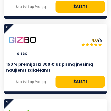
ŽAISTI
Skaityti apžvalgą
2
4.8
/5
GIZBO
150 % premija iki 300 € už pirmą įnešimą
naujiems žaidėjams
ŽAISTI
Skaityti apžvalgą
3