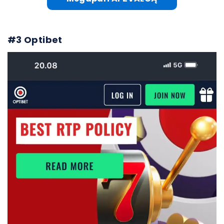
50 % PIRMOJO ĮNAŠO NE DAUGIAU
KAIP 200 €
#3 Optibet
ŽAISTI!